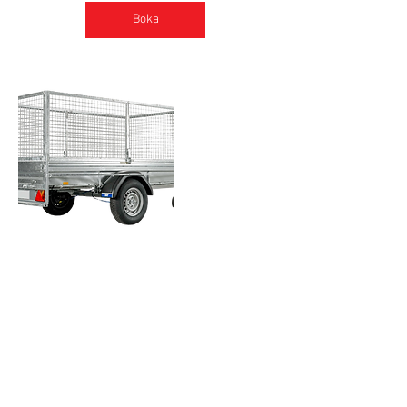
Boka
Kontaktuppgifter
Länna Macken, Lärkträdsvägen, Länna,
Sverige