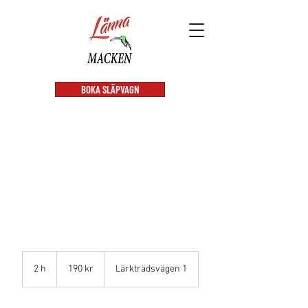
BOKA SLÄPVAGN
GALLER L - 1 till 2
timmar
190
svenska
2 h
2
190 kr
Lärkträdsvägen 1
kronor
h