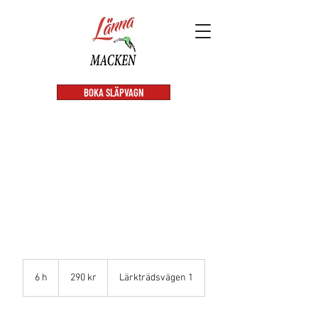
BOKA SLÄPVAGN
KÅPA M - 4 till 6
timmar
290
svenska
6 h
6
290 kr
Lärkträdsvägen 1
kronor
h