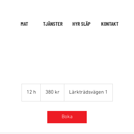
MAT
TJÄNSTER
HYR SLÄP
KONTAKT
KÅPA XL - 8 till 12 timmar
380
svenska
12 h
1
380 kr
Lärkträdsvägen 1
kronor
2
h
Boka